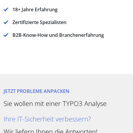
18+ Jahre Erfahrung
Zertifizierte Spezialisten
B2B-Know-How und Branchenerfahrung
Ihre Website-Performance steigern?
JETZT PROBLEME ANPACKEN
Besser in Google gefunden werden?
Sie wollen mit einer TYPO3 Analyse
Ihre IT-Sicherheit verbessern?
Wir liefern Ihnen die Antworten!