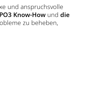
R GAMECHANGER FÜR IHR
xe und anspruchsvolle
KT.
YPO3 Know-How
und
die
Probleme zu beheben,
T AUFNEHMEN
R)
9087940