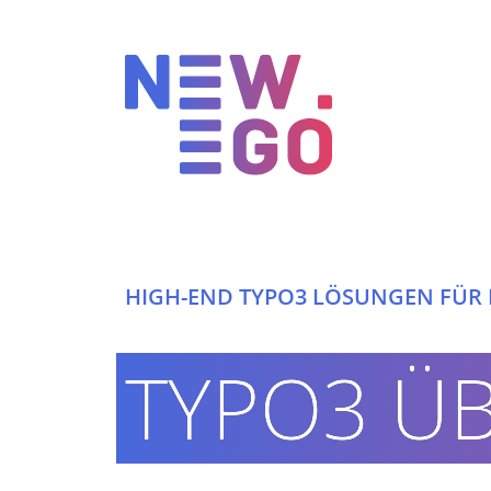
HIGH-END TYPO3 LÖSUNGEN FÜR 
INTERNETAGENTUR
TYPO3 Ü
360° DIGITAL KNOW-HOW
HIGH-END TYPO3 LÖSUNGEN
ERFOLGREICHE PROJEKTE