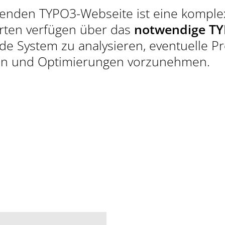
WIR SIND DE
enden TYPO3-Webseite ist eine komple
TYPO3-PROJE
rten verfügen über das
notwendige T
de System zu analysieren, eventuelle 
ßen und Optimierungen vorzunehmen.
JETZT KONTAK
TELEFON
(MO - FR | 09 - 18 UH
+49 (0)89 15