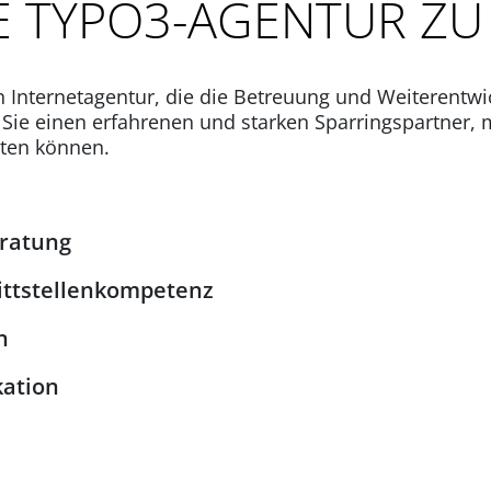
RE TYPO3-AGENTUR Z
n Internetagentur, die die Betreuung und Weiterentw
e einen erfahrenen und starken Sparringspartner, mi
iten können.
eratung
ittstellenkompetenz
n
ation