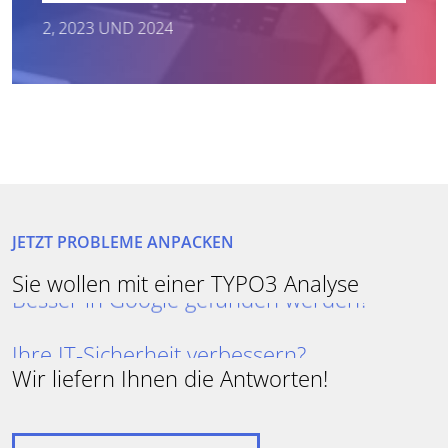
023 UND 2024
Ihre Website-Performance steigern?
JETZT PROBLEME ANPACKEN
Besser in Google gefunden werden?
Sie wollen mit einer TYPO3 Analyse
Ihre IT-Sicherheit verbessern?
Wir liefern Ihnen die Antworten!