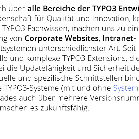
WIR SIND DE
ich über
alle Bereiche der TYPO3 Entw
TYPO3-PROJE
enschaft für Qualität und Innovation, k
 TYPO3 Fachwissen, machen uns zu ei
ung von
Corporate Websites
,
Intranet-
JETZT KONTAK
tsystemen unterschiedlichster Art. Seit
le und komplexe TYPO3 Extensions, die
ei die Updatefähigkeit und Sicherheit 
TELEFON
duelle und spezifische Schnittstellen b
(MO - FR | 09 - 18 UH
 TYPO3-Systeme (mit und ohne
Syste
+49 (0)89 15
grades auch über mehrere Versionsnumm
machen es zukunftsfähig.