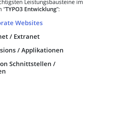
chtigsten Leistungsbausteine im
 “
TYPO3 Entwicklung
”:
rate Websites
et / Extranet
sions / Applikationen
n Schnittstellen /
en