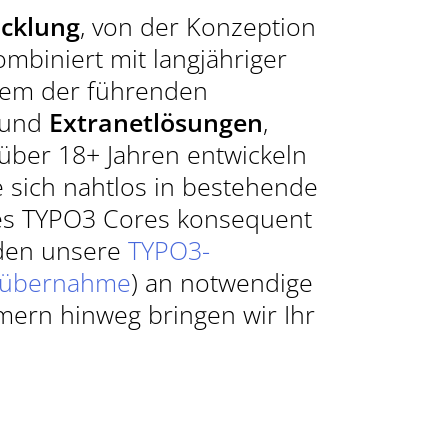
R GAMECHANGER FÜR IHR
icklung
, von der Konzeption
KT.
ombiniert mit langjähriger
nem der führenden
und
Extranetlösungen
,
T AUFNEHMEN
 über 18+ Jahren entwickeln
 sich nahtlos in bestehende
des TYPO3 Cores konsequent
inden unsere
TYPO3-
R)
mübernahme
) an notwendige
9087940
ern hinweg bringen wir Ihr