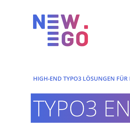
HIGH-END TYPO3 LÖSUNGEN FÜR 
INTERNETAGENTUR
TYPO3 E
360° DIGITAL KNOW-HOW
HIGH-END TYPO3 LÖSUNGEN
ERFOLGREICHE PROJEKTE