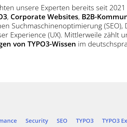
WIR SIND DE
hten unsere Experten bereits seit 2021
TYPO3-PROJE
O3
,
Corporate Websites
,
B2B-Kommun
n Suchmaschinenoptimierung (SEO), D
er Experience (UX). Mittlerweile zählt 
JETZT KONTAK
gen von TYPO3-Wissen
im deutschspr
TELEFON
(MO - FR | 09 - 18 UH
+49 (0)89 15
rmance
Security
SEO
TYPO3
TYPO3 Ex