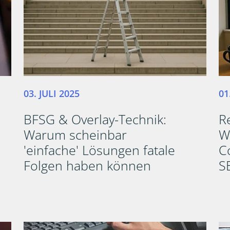
03. JULI 2025
01
BFSG & Overlay-Technik:
R
Warum scheinbar
W
'einfache' Lösungen fatale
C
Folgen haben können
S