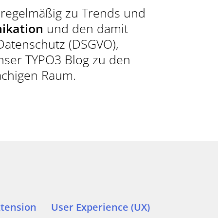
R GAMECHANGER FÜR IHR
 regelmäßig zu Trends und
KT.
ikation
und den damit
atenschutz (DSGVO),
unser TYPO3 Blog zu den
T AUFNEHMEN
achigen Raum.
R)
9087940
tension
User Experience (UX)