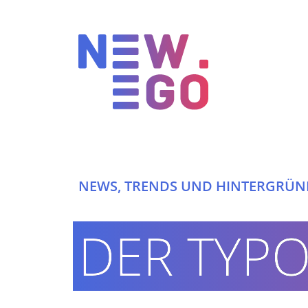
NEWS, TRENDS UND HINTERGRÜN
INTERNETAGENTUR
DER TYP
360° DIGITAL KNOW-HOW
HIGH-END TYPO3 LÖSUNGEN
ERFOLGREICHE PROJEKTE