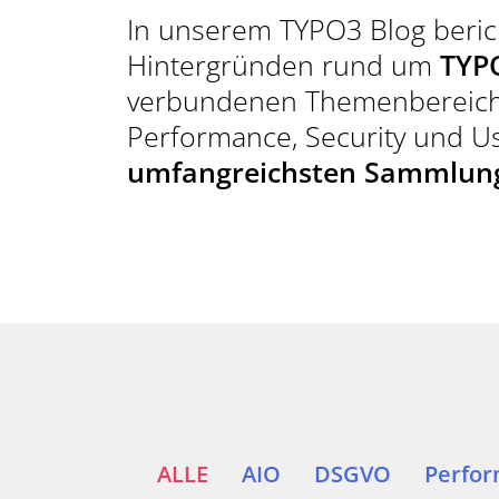
In unserem TYPO3 Blog beric
KONTAKT AUFNEHMEN
Hintergründen rund um
TYP
TYPO3 BLOG
verbundenen Themenbereiche
Performance, Security und Us
umfangreichsten Sammlun
ALLE
AIO
DSGVO
Perfo