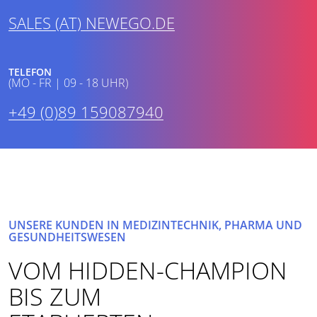
SALES (AT) NEWEGO.DE
TELEFON
(MO - FR | 09 - 18 UHR)
+49 (0)89 159087940
UNSERE KUNDEN IN MEDIZINTECHNIK, PHARMA UND
GESUNDHEITSWESEN
VOM HIDDEN-CHAMPION
BIS ZUM