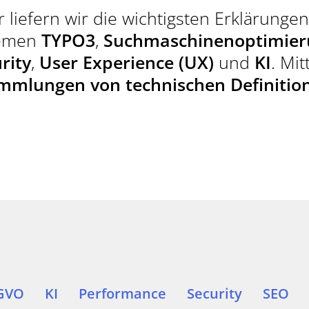
WIR SIND DE
liefern wir die wichtigsten Erklärunge
TYPO3-PROJE
hemen
TYPO3
,
Suchmaschinenoptimier
rity
,
User Experience (UX)
und
KI
. Mit
mmlungen von technischen Definitio
JETZT KONTAK
TELEFON
(MO - FR | 09 - 18 UH
+49 (0)89 15
GVO
KI
Performance
Security
SEO