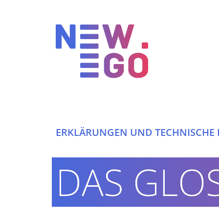
ERKLÄRUNGEN UND TECHNISCHE 
INTERNETAGENTUR
DAS GLO
360° DIGITAL KNOW-HOW
HIGH-END TYPO3 LÖSUNGEN
ERFOLGREICHE PROJEKTE