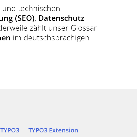
R GAMECHANGER FÜR IHR
n und technischen
KT.
ung (SEO)
,
Datenschutz
tlerweile zählt unser Glossar
nen
im deutschsprachigen
T AUFNEHMEN
R)
9087940
TYPO3
TYPO3 Extension