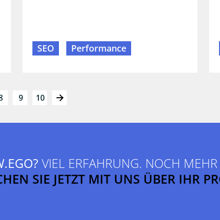
SEO
Performance
8
9
10
W.EGO?
VIEL ERFAHRUNG. NOCH MEH
HEN SIE JETZT MIT UNS ÜBER IHR P