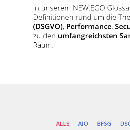
In unserem NEW.EGO Glossar 
KONTAKT AUFNEHMEN
Definitionen rund um die T
TYPO3 BLOG
(DSGVO)
,
Performance
,
Secu
zu den
umfangreichsten Sa
Raum.
ALLE
AIO
BFSG
DS