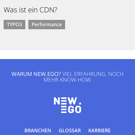
Was ist ein CDN?
TYPO3
Performance
WARUM NEW.EGO?
VIEL ERFAHRUNG. NOCH
MEHR KNOW-HOW.
BRANCHEN
GLOSSAR
KARRIERE