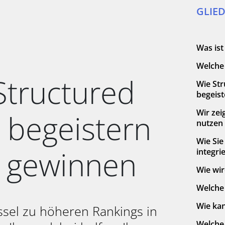
WIR SIND DE
GLIE
TYPO3-PROJE
Was ist
JETZT KONTAK
Welche 
Structured
Wie Str
begeis
Wir zei
 begeistern
TELEFON
nutzen
(MO - FR | 09 - 18 UH
Wie Sie
+49 (0)89 15
 gewinnen
integr
Wie wir
Welche 
Wie kan
üssel zu höheren Rankings in
Welche 