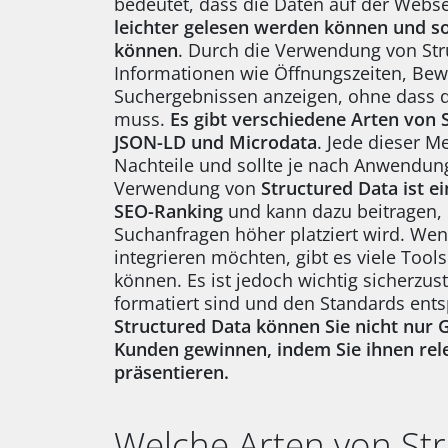
bedeutet, dass die Daten auf der Webs
leichter gelesen werden können und so
können
. Durch die Verwendung von Str
Informationen wie Öffnungszeiten, Bew
Suchergebnissen anzeigen, ohne dass 
muss.
Es gibt verschiedene Arten von 
JSON-LD und Microdata
. Jede dieser M
Nachteile und sollte je nach Anwendung
Verwendung von
Structured Data ist ei
SEO-Ranking
und kann dazu beitragen, 
Suchanfragen höher platziert wird. Wen
integrieren möchten, gibt es viele Tool
können. Es ist jedoch wichtig sicherzust
formatiert sind und den Standards ent
Structured Data können Sie nicht nur
Kunden gewinnen, indem Sie ihnen rele
präsentieren.
Welche Arten von Str