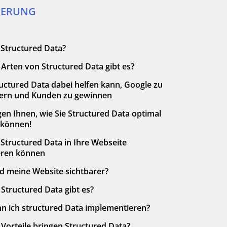
R GAMECHANGER FÜR IHR
DERUNG
KT.
 Structured Data?
T AUFNEHMEN
Arten von Structured Data gibt es?
uctured Data dabei helfen kann, Google zu
tern und Kunden zu gewinnen
gen Ihnen, wie Sie Structured Data optimal
 können!
R)
 Structured Data in Ihre Webseite
9087940
ieren können
d meine Website sichtbarer?
Structured Data gibt es?
n ich structured Data implementieren?
Vorteile bringen Structured Data?